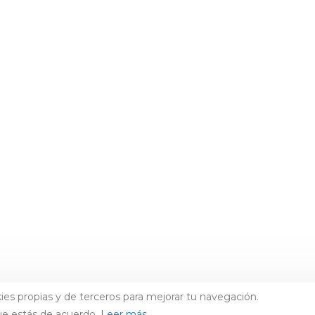
ies propias y de terceros para mejorar tu navegación.
ue estás de acuerdo.
Leer más