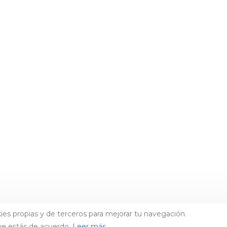
ies propias y de terceros para mejorar tu navegación.
ue estás de acuerdo.
Leer más