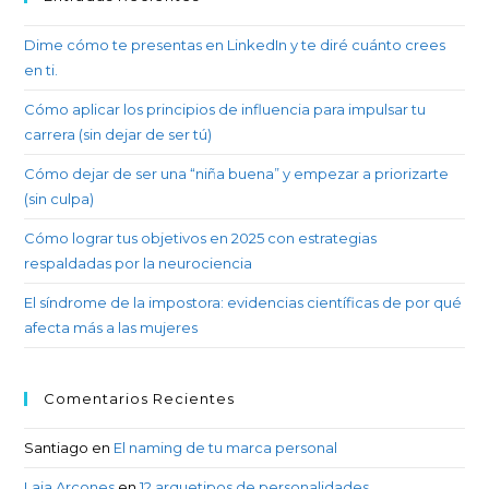
Dime cómo te presentas en LinkedIn y te diré cuánto crees
en ti.
Cómo aplicar los principios de influencia para impulsar tu
carrera (sin dejar de ser tú)
Cómo dejar de ser una “niña buena” y empezar a priorizarte
(sin culpa)
Cómo lograr tus objetivos en 2025 con estrategias
respaldadas por la neurociencia
El síndrome de la impostora: evidencias científicas de por qué
afecta más a las mujeres
Comentarios Recientes
Santiago
en
El naming de tu marca personal
Laia Arcones
en
12 arquetipos de personalidades