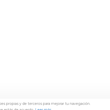
ies propias y de terceros para mejorar tu navegación.
ue estás de acuerdo.
Leer más