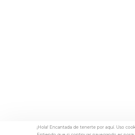
¡Hola! Encantada de tenerte por aquí. Uso cook
Entiendo que si continuas navegando es porq