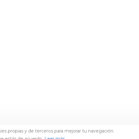
ies propias y de terceros para mejorar tu navegación.
ue estás de acuerdo.
Leer más