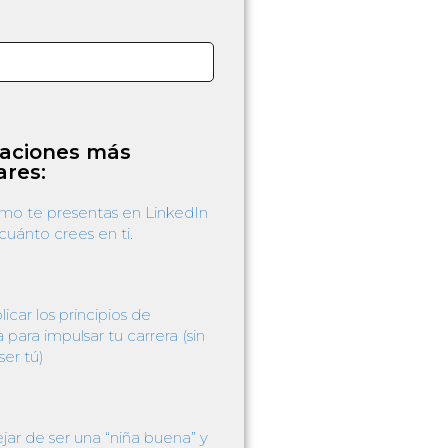
caciones más
ares:
o te presentas en LinkedIn
 cuánto crees en ti.
car los principios de
a para impulsar tu carrera (sin
ser tú)
ar de ser una “niña buena” y