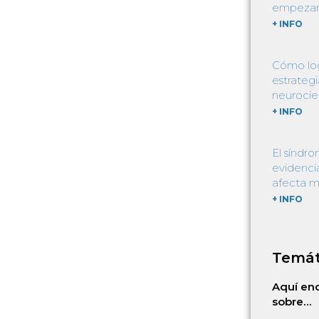
empezar a
+ INFO
Cómo log
estrategi
neurocie
+ INFO
El síndro
evidencia
afecta m
+ INFO
Temát
Aquí enc
sobre…