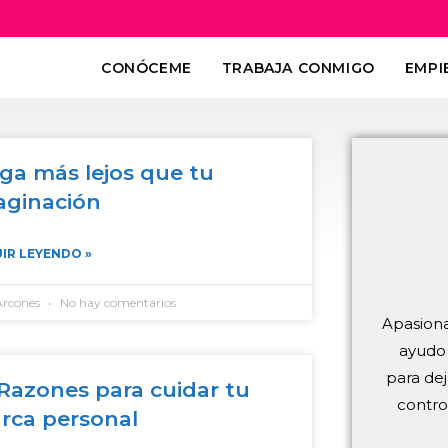
CONÓCEME
TRABAJA CONMIGO
EMPI
ega más lejos que tu
aginación
IR LEYENDO »
Arcones
No hay comentarios
Apasiona
ayudo 
para dej
 Razones para cuidar tu
contro
rca personal