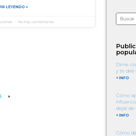
IR LEYENDO »
Arcones
No hay comentarios
Publi
popul
Dime cóm
y te diré
+ INFO
Cómo apli
5
»
influenci
dejar de 
+ INFO
Cómo dej