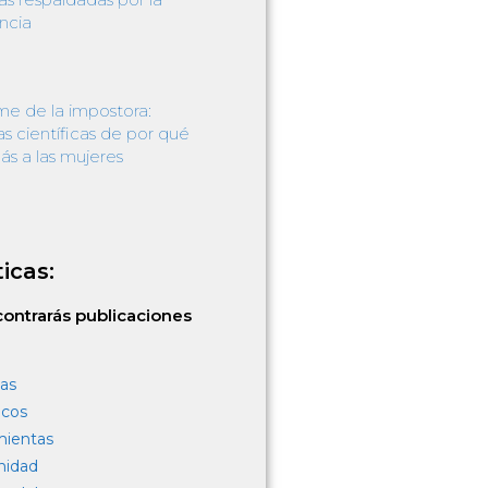
ncia
me de la impostora:
s científicas de por qué
ás a las mujeres
icas:
ontrarás publicaciones
as
icos
mientas
nidad