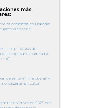
caciones más
ares:
o te presentas en LinkedIn
 cuánto crees en ti.
car los principios de
a para impulsar tu carrera (sin
ser tú)
ar de ser una “niña buena” y
 priorizarte (sin culpa)
rar tus objetivos en 2025 con
as respaldadas por la