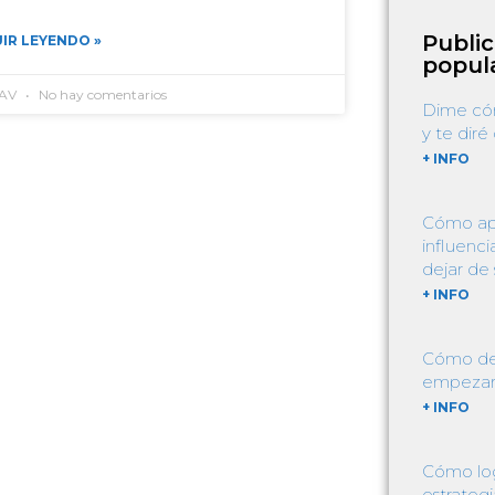
Publi
IR LEYENDO »
popul
 AV
No hay comentarios
Dime cóm
y te diré
+ INFO
Cómo apli
influenci
dejar de 
+ INFO
Cómo dej
empezar a
+ INFO
Cómo log
estrategi