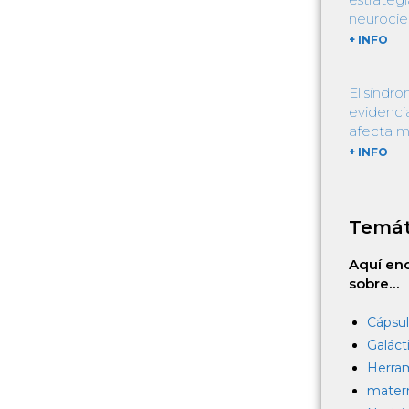
neurocie
+ INFO
El síndro
evidencia
afecta m
+ INFO
Temát
Aquí enc
sobre…
Cápsul
Galáct
Herra
mater