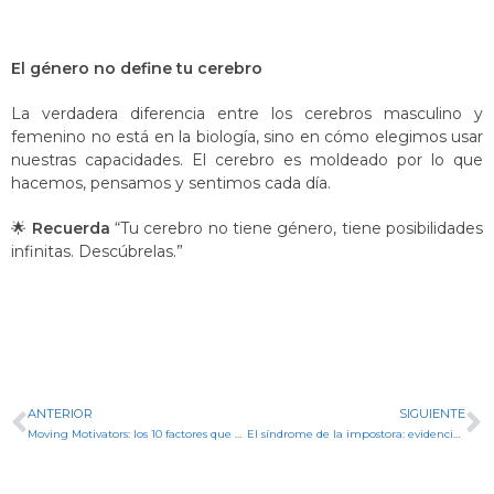
El género no define tu cerebro
La verdadera diferencia entre los cerebros masculino y
femenino no está en la biología, sino en cómo elegimos usar
nuestras capacidades. El cerebro es moldeado por lo que
hacemos, pensamos y sentimos cada día.
🌟
Recuerda
“Tu cerebro no tiene género, tiene posibilidades
infinitas. Descúbrelas.”
ANTERIOR
SIGUIENTE
Moving Motivators: los 10 factores que mueven tu carrera. ¿Cuáles son los tuyos?
El síndrome de la impostora: evidencias científicas de por qué afecta más a las mujeres