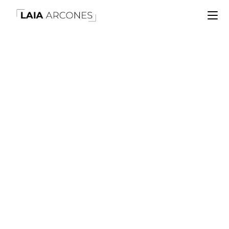
Retail Revolution
Conference ¿Qué
He Aprendido?
POR LAIA ARCONES