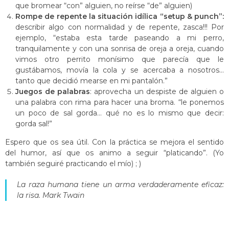
que bromear “con” alguien, no reírse “de” alguien)
Rompe de repente la situación idílica “setup & punch”:
describir algo con normalidad y de repente, zasca!!! Por
ejemplo, “estaba esta tarde paseando a mi perro,
tranquilamente y con una sonrisa de oreja a oreja, cuando
vimos otro perrito monísimo que parecía que le
gustábamos, movía la cola y se acercaba a nosotros…
tanto que decidió mearse en mi pantalón.”
Juegos de palabras
: aprovecha un despiste de alguien o
una palabra con rima para hacer una broma. “le ponemos
un poco de sal gorda… qué no es lo mismo que decir:
gorda sal!”
Espero que os sea útil. Con la práctica se mejora el sentido
del humor, así que os animo a seguir “platicando”. (Yo
también seguiré practicando el mío) ; )
La raza humana tiene un arma verdaderamente eficaz:
la risa. Mark Twain