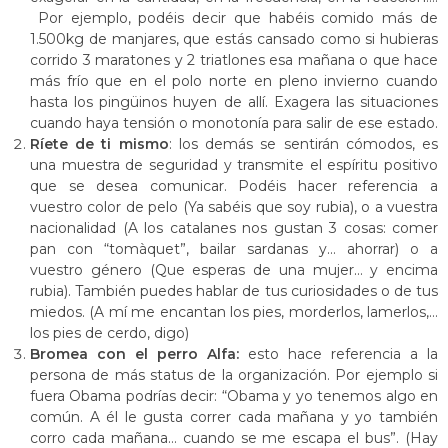
Por ejemplo, podéis decir que habéis comido más de
1.500kg de manjares, que estás cansado como si hubieras
corrido 3 maratones y 2 triatlones esa mañana o que hace
más frío que en el polo norte en pleno invierno cuando
hasta los pingüinos huyen de allí. Exagera las situaciones
cuando haya tensión o monotonía para salir de ese estado.
Ríete de ti mismo
: los demás se sentirán cómodos, es
una muestra de seguridad y transmite el espíritu positivo
que se desea comunicar. Podéis hacer referencia a
vuestro color de pelo (Ya sabéis que soy rubia), o a vuestra
nacionalidad (A los catalanes nos gustan 3 cosas: comer
pan con “tomàquet”, bailar sardanas y… ahorrar) o a
vuestro género (Que esperas de una mujer… y encima
rubia). También puedes hablar de tus curiosidades o de tus
miedos. (A mí me encantan los pies, morderlos, lamerlos,…
los pies de cerdo, digo)
Bromea con el perro Alfa:
esto hace referencia a la
persona de más status de la organización. Por ejemplo si
fuera Obama podrías decir: “Obama y yo tenemos algo en
común. A él le gusta correr cada mañana y yo también
corro cada mañana… cuando se me escapa el bus”. (Hay