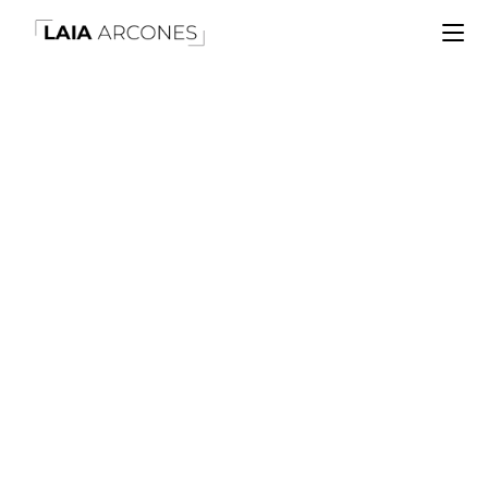
Diálogos Para
Brillar – Episodio 6
POR LAIA ARCONES