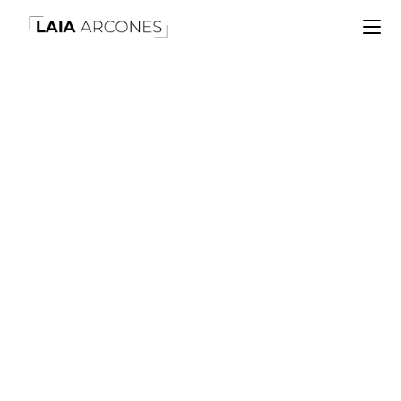
Dale A Rec Y Crea
El Vídeo De Tu
Marca Personal
POR LAIA ARCONES