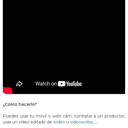
¿Cómo hacerlo?
Puedes usar tu móvil o web cam, contratar a un productor,
usar un vídeo editado de
wideo
o
videoscribe
,….