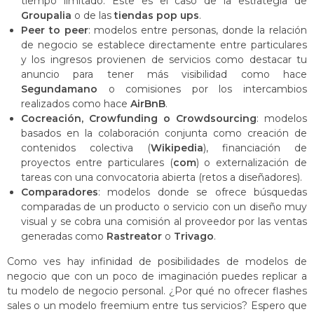
tiempo limitado. Este es el caso de la estrategia de
Groupalia
o de las
tiendas pop ups
.
Peer to peer
: modelos entre personas, donde la relación
de negocio se establece directamente entre particulares
y los ingresos provienen de servicios como destacar tu
anuncio para tener más visibilidad como hace
Segundamano
o comisiones por los intercambios
realizados como hace
AirBnB
.
Cocreación, Crowfunding o Crowdsourcing
: modelos
basados en la colaboración conjunta como creación de
contenidos colectiva (
Wikipedia
), financiación de
proyectos entre particulares (
com
) o externalización de
tareas con una convocatoria abierta (retos a diseñadores).
Comparadores
: modelos donde se ofrece búsquedas
comparadas de un producto o servicio con un diseño muy
visual y se cobra una comisión al proveedor por las ventas
generadas como
Rastreator
o
Trivago
.
Como ves hay infinidad de posibilidades de modelos de
negocio que con un poco de imaginación puedes replicar a
tu modelo de negocio personal. ¿Por qué no ofrecer flashes
sales o un modelo freemium entre tus servicios? Espero que